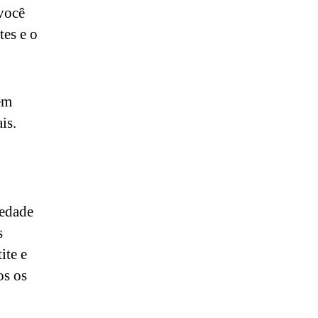
você
tes e o
em
is.
iedade
s
ite e
os os