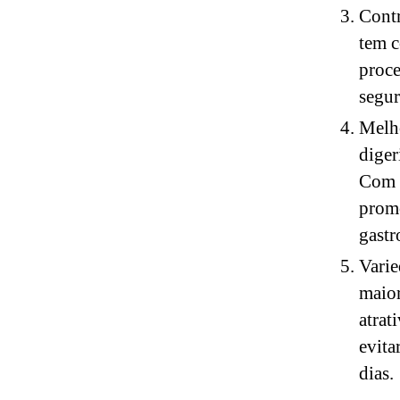
Contr
tem c
proce
segur
Melho
diger
Com a
promo
gastr
Varie
maior
atrat
evita
dias.