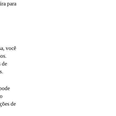
ira para
sa, você
dos.
s de
s.
 pode
mo
ições de