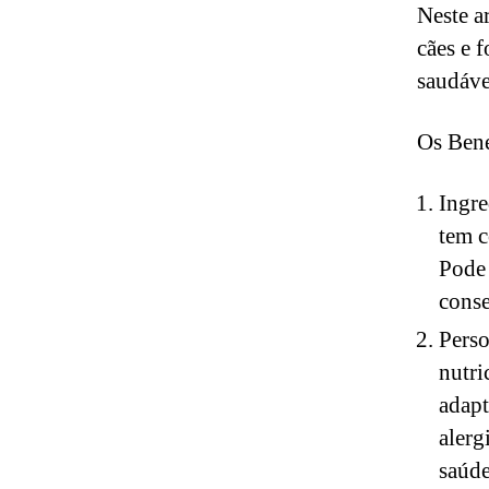
Neste a
cães e 
saudáve
Os Bene
Ingre
tem c
Pode 
conse
Perso
nutri
adapt
alerg
saúde