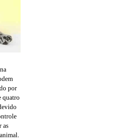
 na
podem
ndo por
e quatro
 devido
ontrole
r as
 animal.