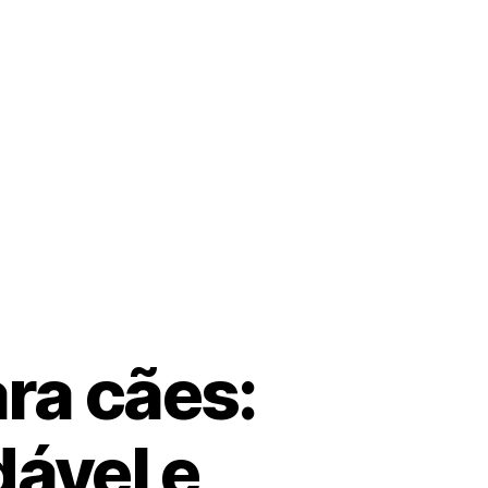
ra cães:
ável e