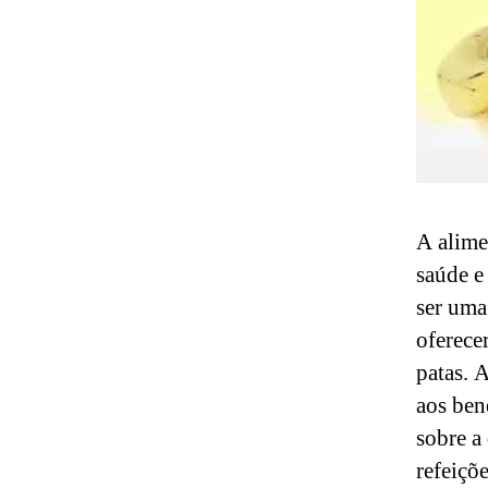
A alime
saúde e
ser uma
oferece
patas. 
aos ben
sobre a
refeiçõ