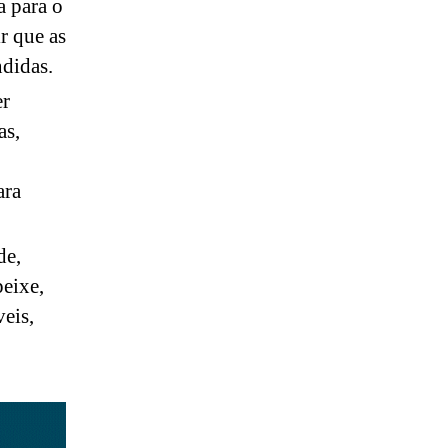
a para o
r que as
ndidas.
er
as,
ara
de,
eixe,
eis,