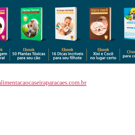
alimentacaocaseiraparacaes.com.br